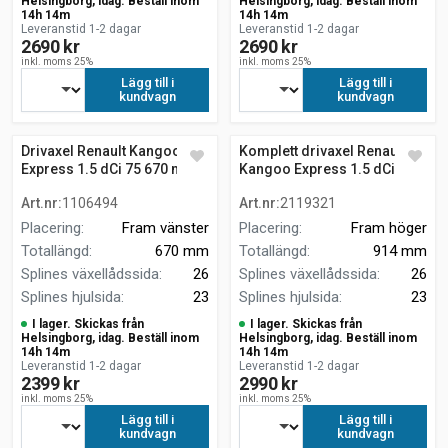
Helsingborg, idag. Beställ inom
Helsingborg, idag. Beställ inom
14h 14m
14h 14m
Leveranstid 1-2 dagar
Leveranstid 1-2 dagar
2690 kr
2690 kr
inkl. moms 25%
inkl. moms 25%
Lägg till i
Lägg till i
kundvagn
kundvagn
Drivaxel Renault Kangoo
Komplett drivaxel Renault
Express 1.5 dCi 75 670 mm
Kangoo Express 1.5 dCi 75
framhjulsdrift
Art.nr
:
1106494
Art.nr
:
2119321
Placering
:
Fram vänster
Placering
:
Fram höger
Totallängd
:
670 mm
Totallängd
:
914 mm
Splines växellådssida
:
26
Splines växellådssida
:
26
Splines hjulsida
:
23
Splines hjulsida
:
23
I lager. Skickas från
I lager. Skickas från
Helsingborg, idag. Beställ inom
Helsingborg, idag. Beställ inom
14h 14m
14h 14m
Leveranstid 1-2 dagar
Leveranstid 1-2 dagar
2399 kr
2990 kr
inkl. moms 25%
inkl. moms 25%
Lägg till i
Lägg till i
kundvagn
kundvagn