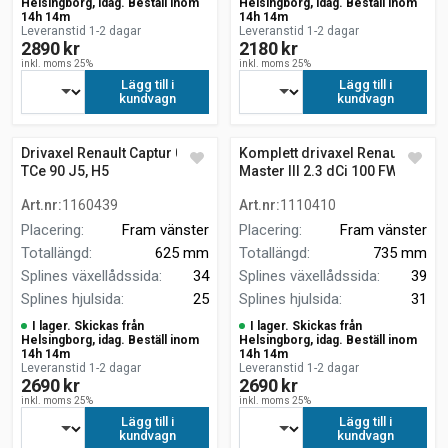
Helsingborg, idag. Beställ inom
Helsingborg, idag. Beställ inom
14h 14m
14h 14m
Leveranstid 1-2 dagar
Leveranstid 1-2 dagar
2890 kr
2180 kr
inkl. moms 25%
inkl. moms 25%
Lägg till i
Lägg till i
kundvagn
kundvagn
Drivaxel Renault Captur 0.9
Komplett drivaxel Renault
TCe 90 J5, H5
Master III 2.3 dCi 100 FWD
735 mm
Art.nr
:
1160439
Art.nr
:
1110410
Placering
:
Fram vänster
Placering
:
Fram vänster
Totallängd
:
625 mm
Totallängd
:
735 mm
Splines växellådssida
:
34
Splines växellådssida
:
39
Splines hjulsida
:
25
Splines hjulsida
:
31
I lager. Skickas från
I lager. Skickas från
Helsingborg, idag. Beställ inom
Helsingborg, idag. Beställ inom
14h 14m
14h 14m
Leveranstid 1-2 dagar
Leveranstid 1-2 dagar
2690 kr
2690 kr
inkl. moms 25%
inkl. moms 25%
Lägg till i
Lägg till i
kundvagn
kundvagn