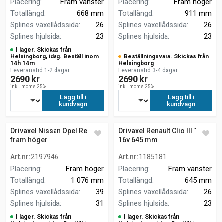
Placering
:
Fram vänster
Placering
:
Fram höger
Totallängd
:
668 mm
Totallängd
:
911 mm
Splines växellådssida
:
26
Splines växellådssida
:
26
Splines hjulsida
:
23
Splines hjulsida
:
23
I lager. Skickas från
Helsingborg, idag. Beställ inom
Beställningsvara. Skickas från
14h 14m
Helsingborg
Leveranstid 1-2 dagar
Leveranstid 3-4 dagar
2690 kr
2690 kr
inkl. moms 25%
inkl. moms 25%
Lägg till i
Lägg till i
kundvagn
kundvagn
Drivaxel Nissan Opel Renault
Drivaxel Renault Clio III 1.2
fram höger
16v 645 mm
Art.nr
:
2197946
Art.nr
:
1185181
Placering
:
Fram höger
Placering
:
Fram vänster
Totallängd
:
1 076 mm
Totallängd
:
645 mm
Splines växellådssida
:
39
Splines växellådssida
:
26
Splines hjulsida
:
31
Splines hjulsida
:
23
I lager. Skickas från
I lager. Skickas från