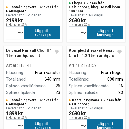
I lager. Skickas från
Beställningsvara. Skickas från
Helsingborg, idag. Beställ inom
Helsingborg
14h 14m
Leveranstid 3-4 dagar
Leveranstid 1-2 dagar
2199 kr
2690 kr
inkl. moms 25%
inkl. moms 25%
Lägg till i
Lägg till i
kundvagn
kundvagn
Drivaxel Renault Clio III 1.2
Komplett drivaxel Renault
16v framhjulsdrift
Clio III 1.2 16v framhjulsdrift
Art.nr
:
1131411
Art.nr
:
2173159
Placering
:
Fram vänster
Placering
:
Fram höger
Totallängd
:
649 mm
Totallängd
:
890 mm
Splines växellådssida
:
26
Splines växellådssida
:
26
Splines hjulsida
:
23
Splines hjulsida
:
23
Beställningsvara. Skickas från
Beställningsvara. Skickas från
Helsingborg
Helsingborg
Leveranstid 3-4 dagar
Leveranstid 3-4 dagar
1899 kr
2690 kr
inkl. moms 25%
inkl. moms 25%
Lägg till i
Lägg till i
kundvagn
kundvagn