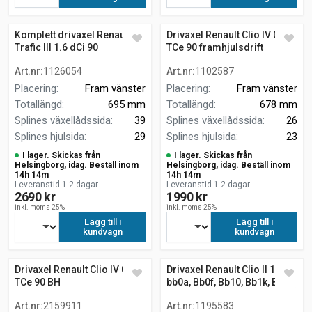
Komplett drivaxel Renault
Drivaxel Renault Clio IV 0.9
Trafic III 1.6 dCi 90
TCe 90 framhjulsdrift
flak/chassi
Art.nr
:
1126054
Art.nr
:
1102587
Placering
:
Fram vänster
Placering
:
Fram vänster
Totallängd
:
695 mm
Totallängd
:
678 mm
Splines växellådssida
:
39
Splines växellådssida
:
26
Splines hjulsida
:
29
Splines hjulsida
:
23
I lager. Skickas från
I lager. Skickas från
Helsingborg, idag. Beställ inom
Helsingborg, idag. Beställ inom
14h 14m
14h 14m
Leveranstid 1-2 dagar
Leveranstid 1-2 dagar
2690 kr
1990 kr
inkl. moms 25%
inkl. moms 25%
Lägg till i
Lägg till i
kundvagn
kundvagn
Drivaxel Renault Clio IV 0.9
Drivaxel Renault Clio II 1.2
TCe 90 BH
bb0a, Bb0f, Bb10, Bb1k, Bb28,
Bb2d, Bb2h, Cb0a,... vänster
Art.nr
:
2159911
Art.nr
:
1195583
fram