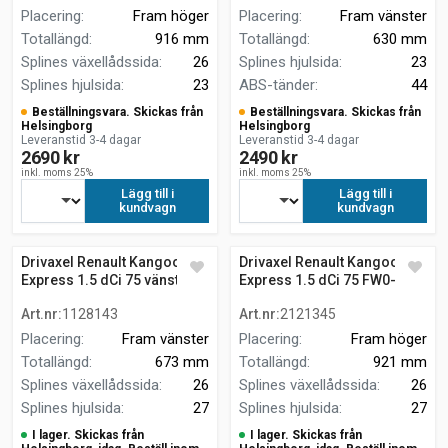
Placering
:
Fram höger
Placering
:
Fram vänster
Totallängd
:
916 mm
Totallängd
:
630 mm
Splines växellådssida
:
26
Splines hjulsida
:
23
Splines hjulsida
:
23
ABS-tänder
:
44
Beställningsvara. Skickas från
Beställningsvara. Skickas från
Helsingborg
Helsingborg
Leveranstid 3-4 dagar
Leveranstid 3-4 dagar
2690 kr
2490 kr
inkl. moms 25%
inkl. moms 25%
Lägg till i
Lägg till i
kundvagn
kundvagn
Drivaxel Renault Kangoo
Drivaxel Renault Kangoo
Express 1.5 dCi 75 vänster
Express 1.5 dCi 75 FW0-1
fram
Art.nr
:
1128143
Art.nr
:
2121345
Placering
:
Fram vänster
Placering
:
Fram höger
Totallängd
:
673 mm
Totallängd
:
921 mm
Splines växellådssida
:
26
Splines växellådssida
:
26
Splines hjulsida
:
27
Splines hjulsida
:
27
I lager. Skickas från
I lager. Skickas från