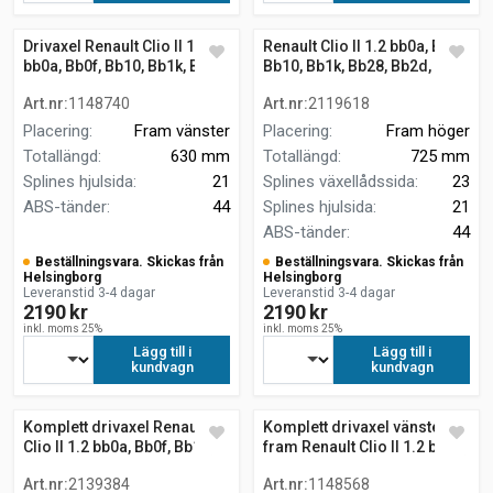
Drivaxel Renault Clio II 1.2
Renault Clio II 1.2 bb0a, Bb0f,
bb0a, Bb0f, Bb10, Bb1k, Bb28,
Bb10, Bb1k, Bb28, Bb2d,
Bb2d, Bb2h, Cb0a,...
Bb2h, Cb0a,... komplett
Art.nr
:
1148740
Art.nr
:
2119618
drivaxel
Placering
:
Fram vänster
Placering
:
Fram höger
Totallängd
:
630 mm
Totallängd
:
725 mm
Splines hjulsida
:
21
Splines växellådssida
:
23
ABS-tänder
:
44
Splines hjulsida
:
21
ABS-tänder
:
44
Beställningsvara. Skickas från
Beställningsvara. Skickas från
Helsingborg
Helsingborg
Leveranstid 3-4 dagar
Leveranstid 3-4 dagar
2190 kr
2190 kr
inkl. moms 25%
inkl. moms 25%
Lägg till i
Lägg till i
kundvagn
kundvagn
Komplett drivaxel Renault
Komplett drivaxel vänster
Clio II 1.2 bb0a, Bb0f, Bb10,
fram Renault Clio II 1.2 bb0a,
Bb1k, Bb28, Bb2d, Bb2h,
Bb0f, Bb10, Bb1k, Bb28,
Art.nr
:
2139384
Art.nr
:
1148568
Cb0a,... 718 mm
Bb2d, Bb2h, C