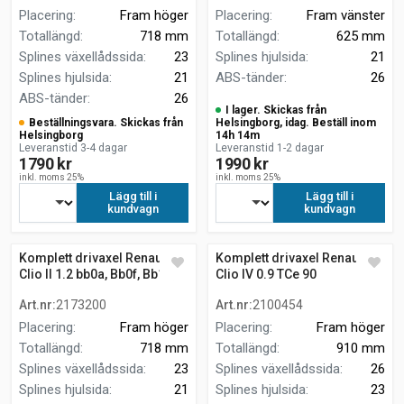
Placering
:
Fram höger
Placering
:
Fram vänster
Totallängd
:
718 mm
Totallängd
:
625 mm
Splines växellådssida
:
23
Splines hjulsida
:
21
Splines hjulsida
:
21
ABS-tänder
:
26
ABS-tänder
:
26
I lager. Skickas från
Beställningsvara. Skickas från
Helsingborg, idag. Beställ inom
Helsingborg
14h 14m
Leveranstid 3-4 dagar
Leveranstid 1-2 dagar
1790 kr
1990 kr
inkl. moms 25%
inkl. moms 25%
Lägg till i
Lägg till i
kundvagn
kundvagn
Komplett drivaxel Renault
Komplett drivaxel Renault
Clio II 1.2 bb0a, Bb0f, Bb10,
Clio IV 0.9 TCe 90
Bb1k, Bb28, Bb2d, Bb2h,
HALVKOMBI
Art.nr
:
2173200
Art.nr
:
2100454
Cb0a
Placering
:
Fram höger
Placering
:
Fram höger
Totallängd
:
718 mm
Totallängd
:
910 mm
Splines växellådssida
:
23
Splines växellådssida
:
26
Splines hjulsida
:
21
Splines hjulsida
:
23