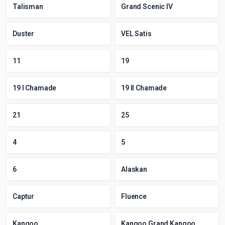
Talisman
Grand Scenic IV
Duster
VEL Satis
11
19
19 I Chamade
19 II Chamade
21
25
4
5
6
Alaskan
Captur
Fluence
Kangoo
Kangoo Grand Kangoo