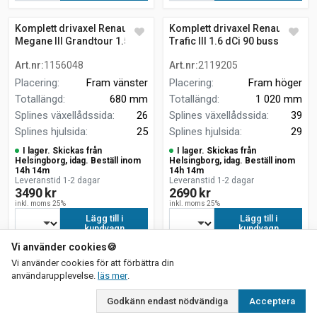
Komplett drivaxel Renault
Komplett drivaxel Renault
Megane III Grandtour 1.5 dCi
Trafic III 1.6 dCi 90 buss
680 mm
Art.nr
:
1156048
Art.nr
:
2119205
Placering
:
Fram vänster
Placering
:
Fram höger
Totallängd
:
680 mm
Totallängd
:
1 020 mm
Splines växellådssida
:
26
Splines växellådssida
:
39
Splines hjulsida
:
25
Splines hjulsida
:
29
I lager. Skickas från
I lager. Skickas från
Helsingborg, idag. Beställ inom
Helsingborg, idag. Beställ inom
14h 14m
14h 14m
Leveranstid 1-2 dagar
Leveranstid 1-2 dagar
3490 kr
2690 kr
inkl. moms 25%
inkl. moms 25%
Lägg till i
Lägg till i
kundvagn
kundvagn
Vi använder cookies
🍪
Vi använder cookies för att förbättra din
(current)
1
2
3
4
5
32
om vår integritetspolicy
användarupplevelse.
läs mer
.
Visar 1–24 av 764 produkter
Godkänn endast nödvändiga
Acceptera